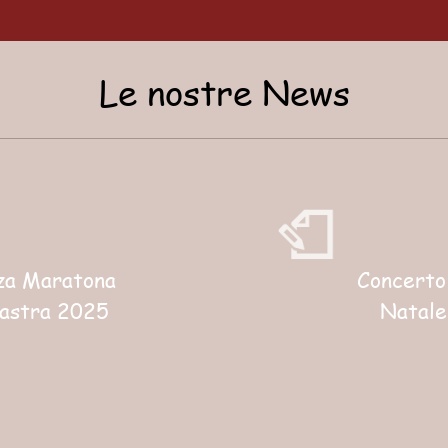
Le nostre News
a Maratona
Concerto
iastra 2025
Natale